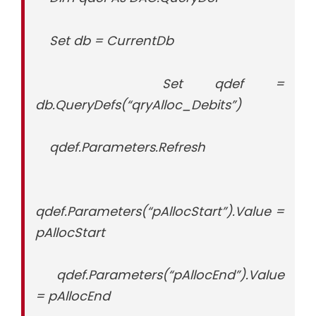
Set db = CurrentDb
Set qdef =
db.QueryDefs(“qryAlloc_Debits”)
qdef.Parameters.Refresh
qdef.Parameters(“pAllocStart”).Value =
pAllocStart
qdef.Parameters(“pAllocEnd”).Value
= pAllocEnd