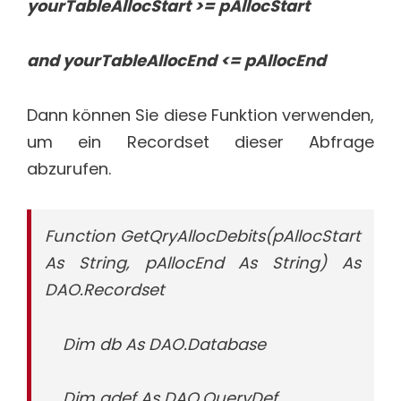
yourTableAllocStart >= pAllocStart
and yourTableAllocEnd <= pAllocEnd
Dann können Sie diese Funktion verwenden,
um ein Recordset dieser Abfrage
abzurufen.
Function GetQryAllocDebits(pAllocStart
As String, pAllocEnd As String) As
DAO.Recordset
Dim db As DAO.Database
Dim qdef As DAO.QueryDef