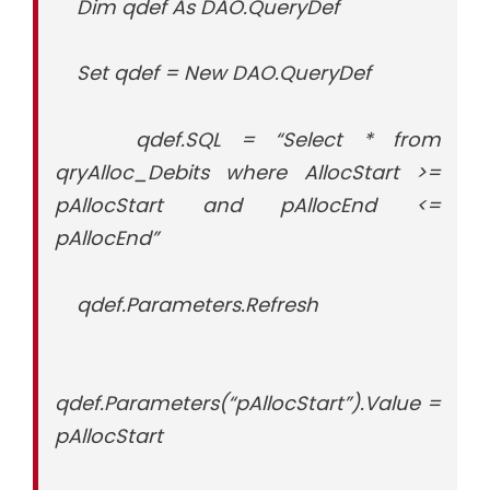
Dim qdef As DAO.QueryDef
Set qdef = New DAO.QueryDef
qdef.SQL = “Select * from
qryAlloc_Debits where AllocStart >=
pAllocStart and pAllocEnd <=
pAllocEnd”
qdef.Parameters.Refresh
qdef.Parameters(“pAllocStart”).Value =
pAllocStart