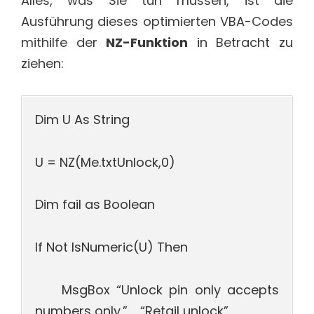
Alles, was Sie tun müssen, ist die
Ausführung dieses optimierten VBA-Codes
mithilfe der
NZ-Funktion
in Betracht zu
ziehen:
Dim U As String
U = NZ(Me.txtUnlock,0)
Dim fail as Boolean
If Not IsNumeric(U) Then
MsgBox “Unlock pin only accepts
numbers only.”, , “Retail unlock”