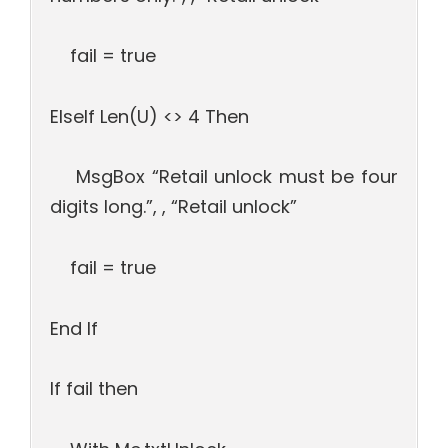
fail = true
ElseIf Len(U) <> 4 Then
MsgBox “Retail unlock must be four
digits long.”, , “Retail unlock”
fail = true
End If
If fail then