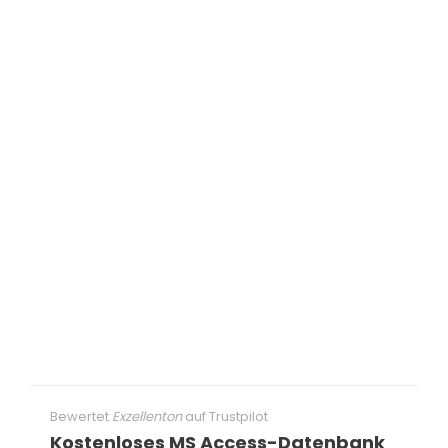
Bewertet
Exzellenton
auf
Trustpilot
Kostenloses MS Access-Datenbank